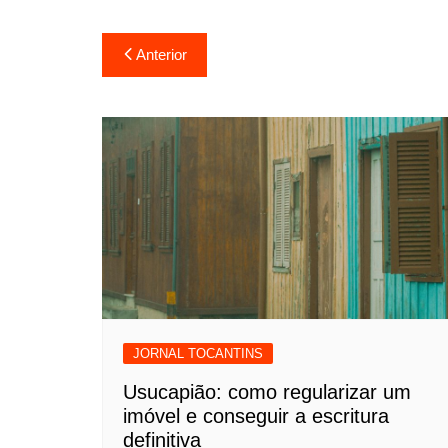
Navegação
Anterior
de
Post
JORNAL TOCANTINS
Usucapião: como regularizar um
imóvel e conseguir a escritura
definitiva