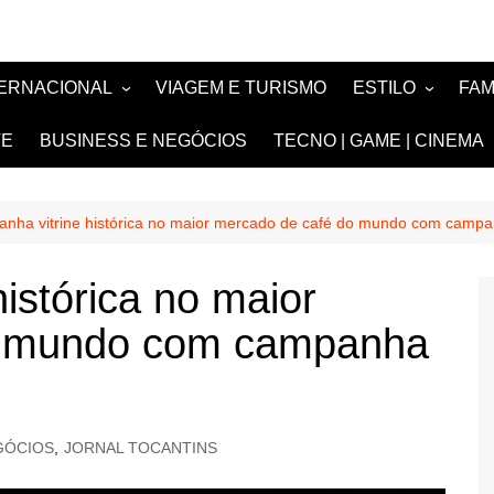
TERNACIONAL
VIAGEM E TURISMO
ESTILO
FA
TÍCIA
MODA E BELEZA
TV
TE
BUSINESS E NEGÓCIOS
TECNO | GAME | CINEMA
SIGN
NOIVAS e DEBU
FASHION
ganha vitrine histórica no maior mercado de café do mundo com camp
histórica no maior
o mundo com campanha
GÓCIOS
,
JORNAL TOCANTINS