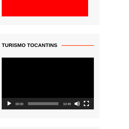
TURISMO TOCANTINS
Tocador
de
vídeo
00:00
10:49