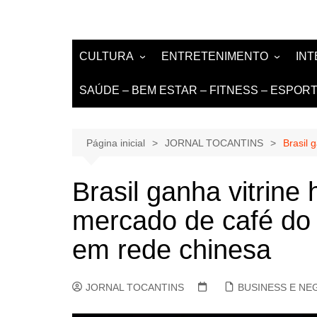
CULTURA
ENTRETENIMENTO
IN
LITERATURA
MÚSICA
NO
SAÚDE – BEM ESTAR – FITNESS – ESPOR
LIVROS E AUTORES
EVENTOS
DE
TEATRO TV CINEMA
Página inicial
JORNAL TOCANTINS
Brasil 
INTERNET
Brasil ganha vitrine 
mercado de café d
em rede chinesa
JORNAL TOCANTINS
BUSINESS E NE