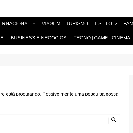
TERNACIONAL
VIAGEM E TURISMO
ESTILO
FA
TÍCIA
MODA E BELEZA
TV
TE
BUSINESS E NEGÓCIOS
TECNO | GAME | CINEMA
SIGN
NOIVAS e DEBU
FASHION
’re está procurando. Possivelmente uma pesquisa possa