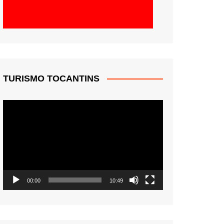
TURISMO TOCANTINS
Tocador
de
vídeo
00:00
10:49