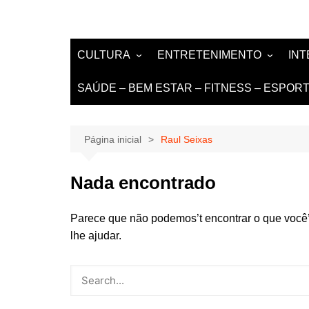
CULTURA
ENTRETENIMENTO
IN
LITERATURA
MÚSICA
NO
SAÚDE – BEM ESTAR – FITNESS – ESPOR
LIVROS E AUTORES
EVENTOS
DE
TEATRO TV CINEMA
Página inicial
Raul Seixas
INTERNET
Nada encontrado
Parece que não podemos’t encontrar o que você
lhe ajudar.