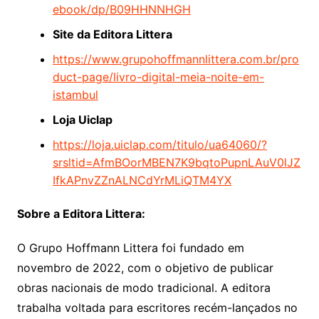
ebook/dp/B09HHNNHGH
Site da Editora Littera
https://www.grupohoffmannlittera.com.br/pro
duct-page/livro-digital-meia-noite-em-
istambul
Loja Uiclap
https://loja.uiclap.com/titulo/ua64060/?
srsltid=AfmBOorMBEN7K9bqtoPupnLAuV0lJZ
IfkAPnvZZnALNCdYrMLiQTM4YX
Sobre a Editora Littera:
O Grupo Hoffmann Littera foi fundado em
novembro de 2022, com o objetivo de publicar
obras nacionais de modo tradicional. A editora
trabalha voltada para escritores recém-lançados no