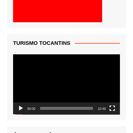
TURISMO TOCANTINS
Tocador
de
vídeo
00:00
10:49