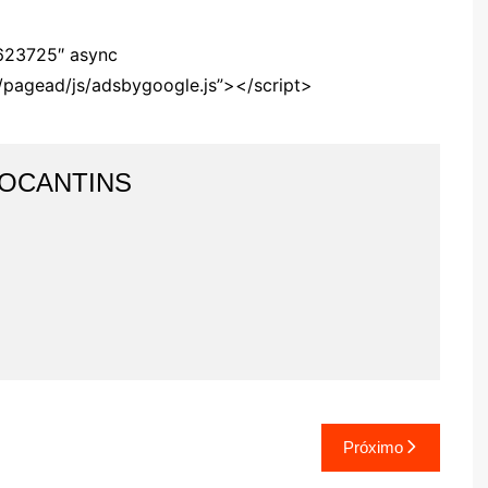
623725″ async
/pagead/js/adsbygoogle.js”></script>
TOCANTINS
Próximo