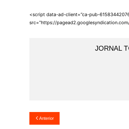
<script data-ad-client=”ca-pub-6158344207
src=”https://pagead2.googlesyndication.com
JORNAL 
Navegação
Anterior
de