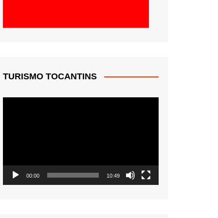
TURISMO TOCANTINS
Tocador
de
vídeo
00:00
10:49