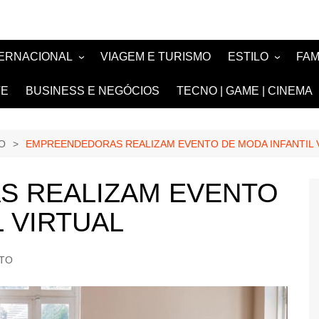
TERNACIONAL
VIAGEM E TURISMO
ESTILO
FA
TÍCIA
MODA E BELEZA
TV
TE
BUSINESS E NEGÓCIOS
TECNO | GAME | CINEMA
SIGN
NOIVAS e DEBU
FASHION
O
EMPREENDEDORAS REALIZAM EVENTO DE MODA INFANTIL 
 REALIZAM EVENTO
L VIRTUAL
TO