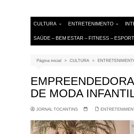
CULTURA
ENTRETENIMENTO
IN
LITERATURA
MÚSICA
NO
SAÚDE – BEM ESTAR – FITNESS – ESPOR
LIVROS E AUTORES
EVENTOS
DE
TEATRO TV CINEMA
Página inicial
CULTURA
ENTRETENIMENT
INTERNET
EMPREENDEDORAS
DE MODA INFANTI
JORNAL TOCANTINS
ENTRETENIMEN