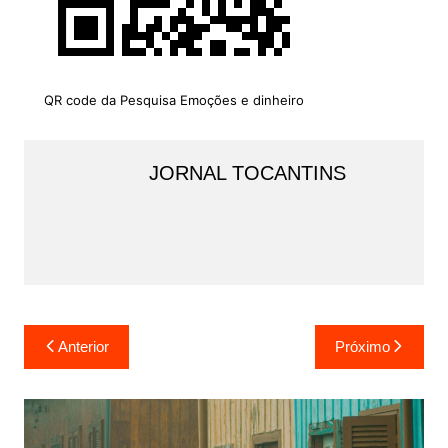
QR code da Pesquisa Emoções e dinheiro
JORNAL TOCANTINS
Navegação
Anterior
Próximo
de
Post