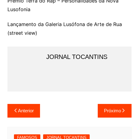
Prêmio Terra do Rap – Personalidades da Nova
Lusofonia
Lançamento da Galeria Lusófona de Arte de Rua
(street view)
JORNAL TOCANTINS
Navegação
Anterior
Próximo
de
Post
FAMOSOS
JORNAL TOCANTINS