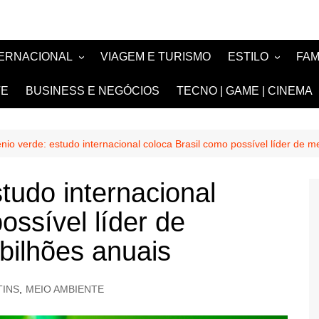
TERNACIONAL
VIAGEM E TURISMO
ESTILO
FA
TÍCIA
MODA E BELEZA
TV
TE
BUSINESS E NEGÓCIOS
TECNO | GAME | CINEMA
SIGN
NOIVAS e DEBU
FASHION
nio verde: estudo internacional coloca Brasil como possível líder de 
tudo internacional
ossível líder de
bilhões anuais
TINS
,
MEIO AMBIENTE