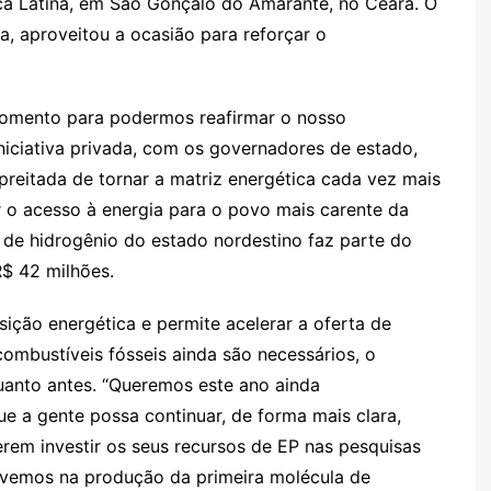
ca Latina, em São Gonçalo do Amarante, no Ceará. O
ra, aproveitou a ocasião para reforçar o
momento para podermos reafirmar o nosso
iciativa privada, com os governadores de estado,
reitada de tornar a matriz energética cada vez mais
r o acesso à energia para o povo mais carente da
ta de hidrogênio do estado nordestino faz parte do
$ 42 milhões.
ição energética e permite acelerar a oferta de
combustíveis fósseis ainda são necessários, o
quanto antes. “Queremos este ano ainda
e a gente possa continuar, de forma mais clara,
em investir os seus recursos de EP nas pesquisas
s vemos na produção da primeira molécula de