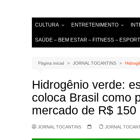
CULTURA
ENTRETENIMENTO
IN
LITERATURA
MÚSICA
NO
SAÚDE – BEM ESTAR – FITNESS – ESPOR
LIVROS E AUTORES
EVENTOS
DE
TEATRO TV CINEMA
Página inicial
JORNAL TOCANTINS
Hidrogê
INTERNET
Hidrogênio verde: es
coloca Brasil como p
mercado de R$ 150 
JORNAL TOCANTINS
JORNAL TOCAN