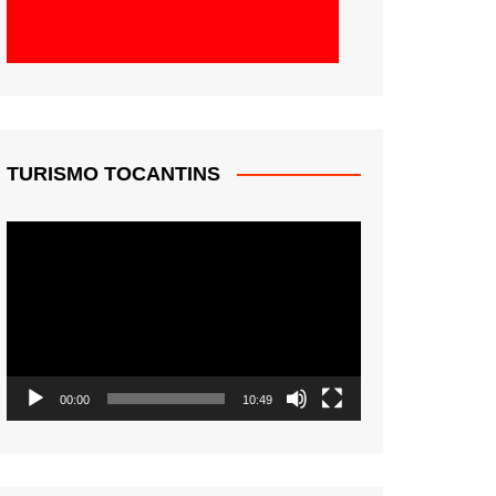
TURISMO TOCANTINS
Tocador
de
vídeo
00:00
10:49