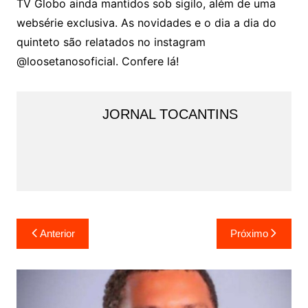
TV Globo ainda mantidos sob sigilo, além de uma
websérie exclusiva. As novidades e o dia a dia do
quinteto são relatados no instagram
@loosetanosoficial. Confere lá!
JORNAL TOCANTINS
Navegação
Anterior
Próximo
de
Post