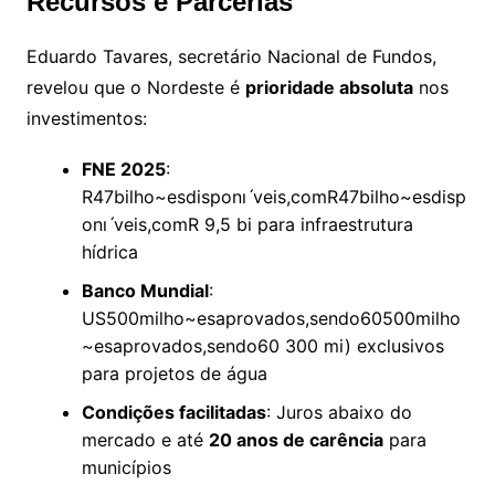
Recursos e Parcerias
Eduardo Tavares, secretário Nacional de Fundos,
revelou que o Nordeste é
prioridade absoluta
nos
investimentos:
FNE 2025
:
R
47bilho~esdisponıˊveis,comR
47
bi
l
h
o
~
es
d
i
s
p
o
n
ı
ˊ
v
e
i
s
,
co
m
R
9,5 bi para infraestrutura
hídrica
Banco Mundial
:
US
500milho~esaprovados,sendo60
500
mi
l
h
o
~
es
a
p
ro
v
a
d
os
,
se
n
d
o
60
300 mi) exclusivos
para projetos de água
Condições facilitadas
: Juros abaixo do
mercado e até
20 anos de carência
para
municípios