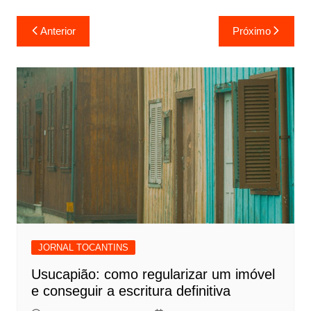
Navegação
Anterior
Próximo
de
Post
JORNAL TOCANTINS
Usucapião: como regularizar um imóvel
e conseguir a escritura definitiva