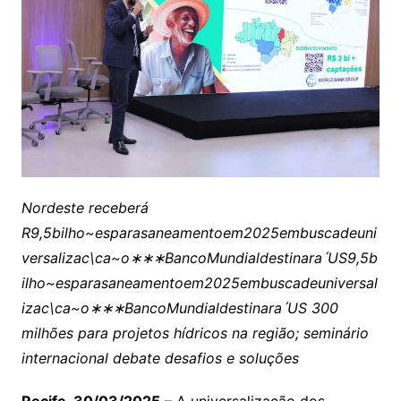
Nordeste receberá
R
9,5bilho~esparasaneamentoem2025embuscadeuni
versalizac\ca~o∗∗∗BancoMundialdestinaraˊUS
9
,
5
b
i
l
h
o
~
es
p
a
r
a
s
an
e
am
e
n
t
oe
m
2025
e
mb
u
sc
a
d
e
u
ni
v
ers
a
l
i
z
a
c
\c
a
~
o
∗
∗
∗
B
an
co
M
u
n
d
ia
l
d
es
t
ina
r
a
ˊ
U
S
300
milhões para projetos hídricos na região; seminário
internacional debate desafios e soluções