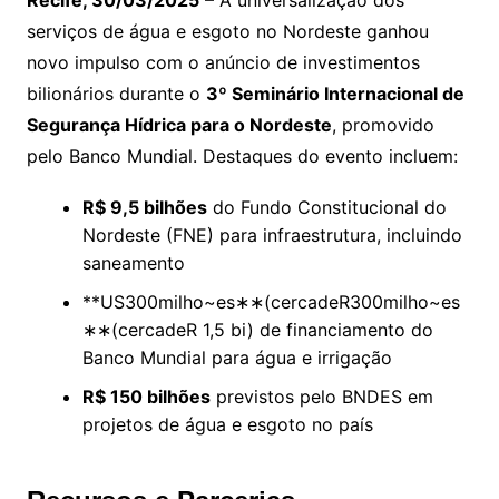
Recife, 30/03/2025
– A universalização dos
serviços de água e esgoto no Nordeste ganhou
novo impulso com o anúncio de investimentos
bilionários durante o
3º Seminário Internacional de
Segurança Hídrica para o Nordeste
, promovido
pelo Banco Mundial. Destaques do evento incluem:
R$ 9,5 bilhões
do Fundo Constitucional do
Nordeste (FNE) para infraestrutura, incluindo
saneamento
**US
300milho~es∗∗(cercadeR
300
mi
l
h
o
~
es
∗
∗
(
cerc
a
d
e
R
1,5 bi) de financiamento do
Banco Mundial para água e irrigação
R$ 150 bilhões
previstos pelo BNDES em
projetos de água e esgoto no país