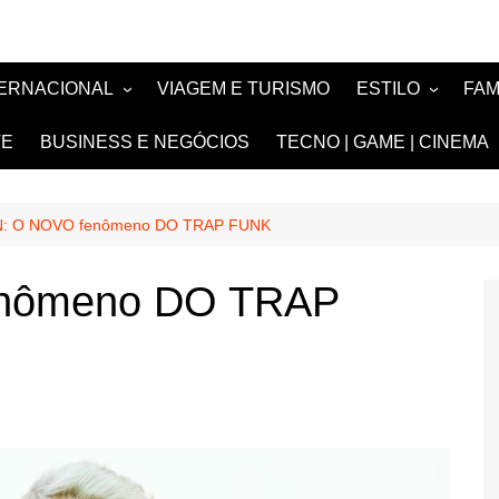
TERNACIONAL
VIAGEM E TURISMO
ESTILO
FA
TÍCIA
MODA E BELEZA
TV
TE
BUSINESS E NEGÓCIOS
TECNO | GAME | CINEMA
SIGN
NOIVAS e DEBU
FASHION
N: O NOVO fenômeno DO TRAP FUNK
enômeno DO TRAP