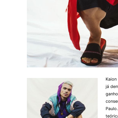
Kaion
já dem
ganho
conse
Paulo
teóric