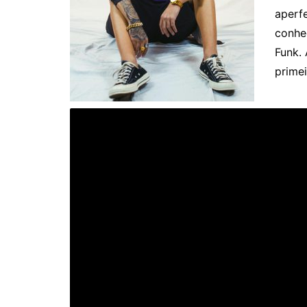
aperfe
conhe
Funk. 
primei