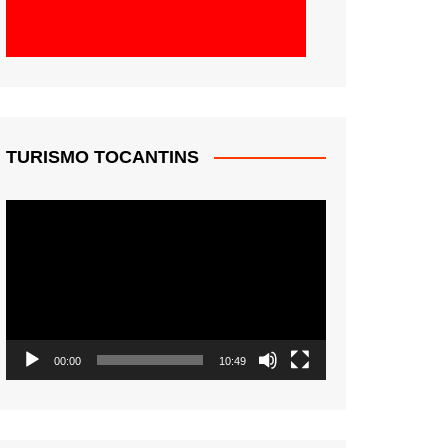
TURISMO TOCANTINS
Tocador
de
vídeo
00:00
10:49