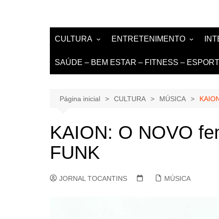
CULTURA
ENTRETENIMENTO
IN
LITERATURA
MÚSICA
NO
SAÚDE – BEM ESTAR – FITNESS – ESPOR
LIVROS E AUTORES
EVENTOS
DE
TEATRO TV CINEMA
Página inicial
CULTURA
MÚSICA
KAIO
INTERNET
KAION: O NOVO f
FUNK
JORNAL TOCANTINS
MÚSICA