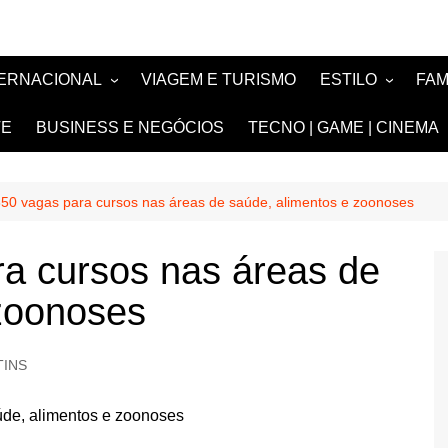
TERNACIONAL
VIAGEM E TURISMO
ESTILO
FA
TÍCIA
MODA E BELEZA
TV
TE
BUSINESS E NEGÓCIOS
TECNO | GAME | CINEMA
SIGN
NOIVAS e DEBU
FASHION
50 vagas para cursos nas áreas de saúde, alimentos e zoonoses
a cursos nas áreas de
 zoonoses
TINS