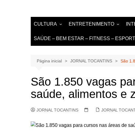
CULTURA
ENTRETENIMENTO
IN
LITERATURA
MÚSICA
NO
SAÚDE – BEM ESTAR – FITNESS – ESPOR
LIVROS E AUTORES
EVENTOS
DE
TEATRO TV CINEMA
Página inicial
JORNAL TOCANTINS
São 1.8
INTERNET
São 1.850 vagas par
saúde, alimentos e
JORNAL TOCANTINS
JORNAL TOCAN