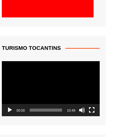
TURISMO TOCANTINS
Tocador
de
vídeo
00:00
10:49