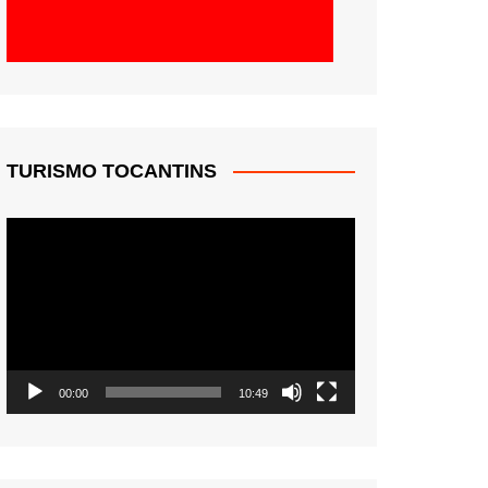
TURISMO TOCANTINS
Tocador
de
vídeo
00:00
10:49