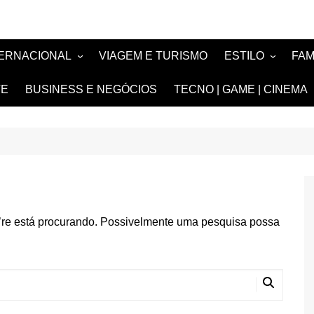
TERNACIONAL
VIAGEM E TURISMO
ESTILO
FA
TÍCIA
MODA E BELEZA
TV
TE
BUSINESS E NEGÓCIOS
TECNO | GAME | CINEMA
SIGN
NOIVAS e DEBU
FASHION
’re está procurando. Possivelmente uma pesquisa possa