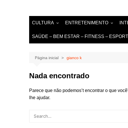
CULTURA
ENTRETENIMENTO
IN
LITERATURA
MÚSICA
NO
SAÚDE – BEM ESTAR – FITNESS – ESPOR
LIVROS E AUTORES
EVENTOS
DE
TEATRO TV CINEMA
Página inicial
gianco k
INTERNET
Nada encontrado
Parece que não podemos’t encontrar o que você
lhe ajudar.