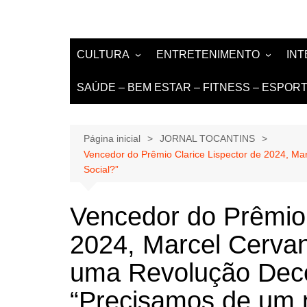
CULTURA
ENTRETENIMENTO
IN
LITERATURA
MÚSICA
NO
SAÚDE – BEM ESTAR – FITNESS – ESPOR
LIVROS E AUTORES
EVENTOS
DE
TEATRO TV CINEMA
Página inicial
JORNAL TOCANTINS
INTERNET
Vencedor do Prêmio Clarice Lispector de 2024, M
Social?”
Vencedor do Prêmio 
2024, Marcel Cervan
uma Revolução Deco
“Precisamos de um