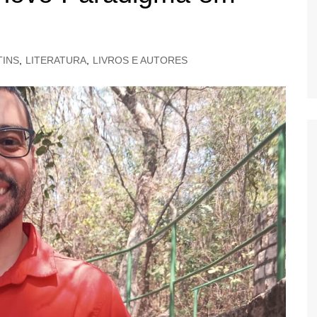
TINS
,
LITERATURA
,
LIVROS E AUTORES