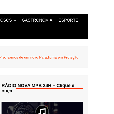
MOSOS
GASTRONOMIA
ESPORTE
TANTES
a “Precisamos de um novo Paradigma em Proteção
RÁDIO NOVA MPB 24H – Clique e
ouça