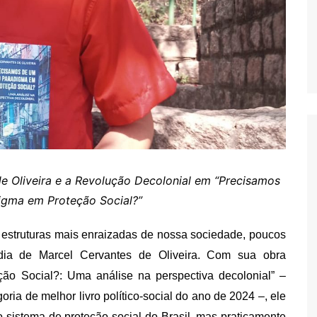
e Oliveira
e a Revolução
Decolonial
em
“Precisamos
gma em Proteção Social?”
struturas mais enraizadas de nossa sociedade, poucos
dia de Marcel Cervantes de Oliveira. Com sua obra
o Social?: Uma análise na perspectiva decolonial”
–
goria de
melhor livro político-social do ano de 2024 –
, ele
sistema de proteção social do Brasil, mas praticamente