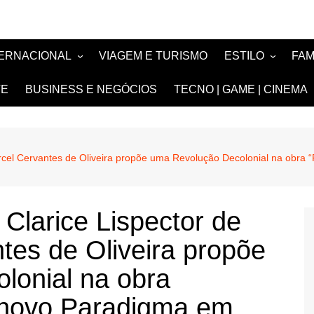
TERNACIONAL
VIAGEM E TURISMO
ESTILO
FA
TÍCIA
MODA E BELEZA
TV
TE
BUSINESS E NEGÓCIOS
TECNO | GAME | CINEMA
SIGN
NOIVAS e DEBU
FASHION
arcel Cervantes de Oliveira propõe uma Revolução Decolonial na obr
Clarice Lispector de
tes de Oliveira propõe
lonial na obra
 novo Paradigma em