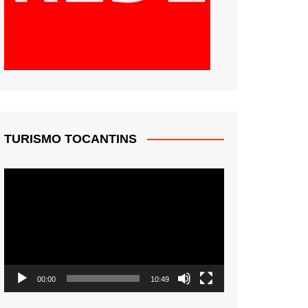
TURISMO TOCANTINS
Tocador
de
vídeo
00:00
10:49