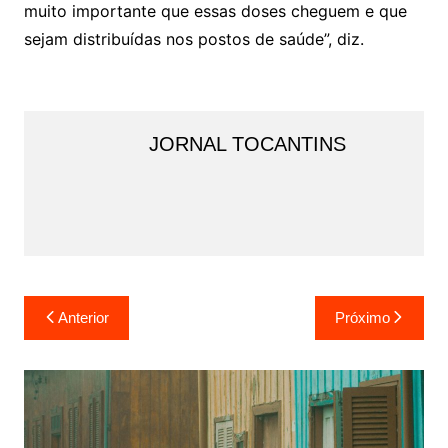
muito importante que essas doses cheguem e que
sejam distribuídas nos postos de saúde”, diz.
JORNAL TOCANTINS
Navegação
Anterior
Próximo
de
Post