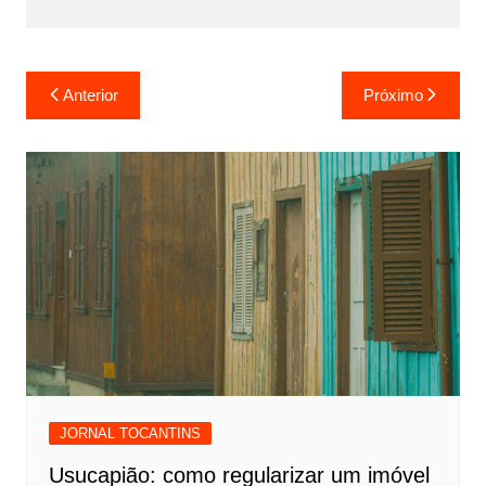
Navegação
Anterior
Próximo
de
Post
JORNAL TOCANTINS
Usucapião: como regularizar um imóvel