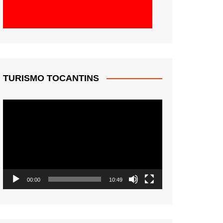
TURISMO TOCANTINS
Tocador
de
vídeo
00:00
10:49