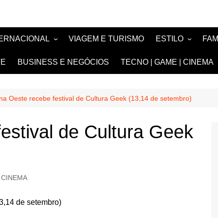
TERNACIONAL
VIAGEM E TURISMO
ESTILO
FA
TÍCIA
MODA E BELEZA
TV
TE
BUSINESS E NEGÓCIOS
TECNO | GAME | CINEMA
SIGN
NOIVAS e DEBU
FASHION
na Oeste recebe festival de Cultura Geek (13,14 de setembro)
estival de Cultura Geek
 CINEMA