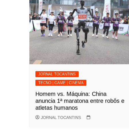
JORNAL TOCANTINS
TECNO | GAME | CINEMA
Homem vs. Máquina: China
anuncia 1ª maratona entre robôs e
atletas humanos
JORNAL TOCANTINS