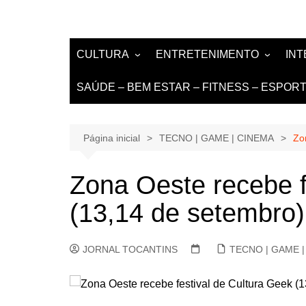
CULTURA
ENTRETENIMENTO
IN
LITERATURA
MÚSICA
NO
SAÚDE – BEM ESTAR – FITNESS – ESPOR
LIVROS E AUTORES
EVENTOS
DE
TEATRO TV CINEMA
Página inicial
TECNO | GAME | CINEMA
Zo
INTERNET
Zona Oeste recebe f
(13,14 de setembro)
JORNAL TOCANTINS
TECNO | GAME |