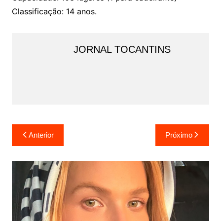
Classificação: 14 anos.
JORNAL TOCANTINS
Navegação
Anterior
Próximo
de
Post